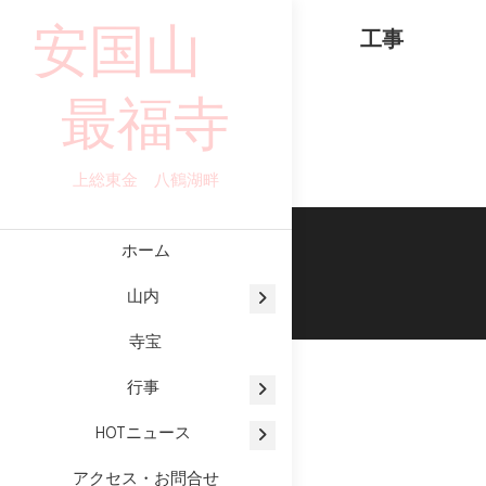
Skip
安国山
工事
to
content
最福寺
上総東金 八鶴湖畔
ホーム
山内
寺宝
行事
HOTニュース
アクセス・お問合せ