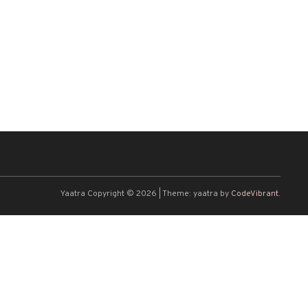
Yaatra Copyright © 2026
|
Theme: yaatra by
CodeVibrant
.